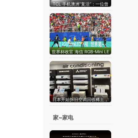
TCL 手机澳洲“复活”：一位曾
帮摩托罗拉逆袭的操盘手来了
世界杯收官 海信 RGB-Mini LE
D 高端市场领跑
日本开始拆旧空调回收稀土，
中国空调企业要不要跟进？
家~家电