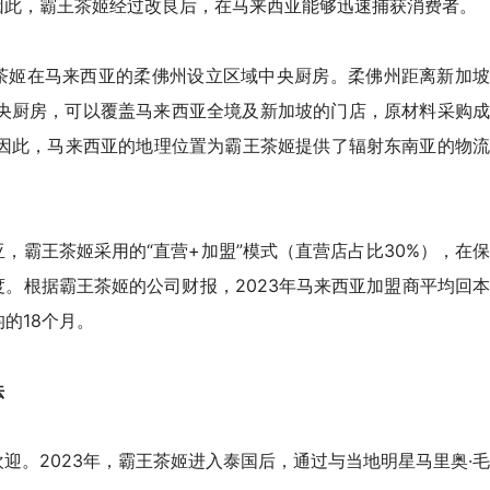
因此，
霸王茶姬
经过改良后，在马来西亚能够迅速捕获消费者。
茶姬在
马来西亚的
柔佛州设立区域中央厨房
。柔佛州距离新加
央厨房，可以
覆盖马来西亚全境及新加坡的门店，原材料采购
因此，
马来西亚的地理位置为霸王茶姬提供了辐射东南亚的物
亚
，
霸王茶姬
采用的“直营+加盟”模式（直营店占比30%）
，
在
度。
根据霸王茶姬的
公司财报，2023年马来西亚加盟商平均回
的18个月。
法
欢迎。
2023年
，霸王茶姬
进入泰国后，通过与当地明星马里奥·毛