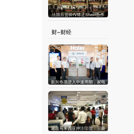
法国百货BHV终止Shein合作
坡
并称其为“战略错误”
成
财~财经
流
保
本
新兴市场进入中速周期，家电
出海进入结构竞争阶段
退出马来西亚押注印度：三菱