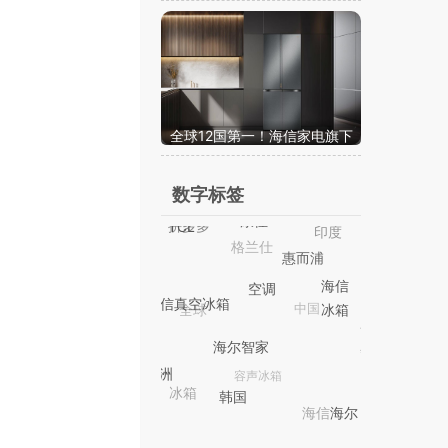
电机印度空调工厂是一场“赌
局”？
全球12国第一！海信家电旗下
海信冰箱创海外市场历史新高
数字标签
手机
印度
拼多多
格兰仕
家电
TCL
康佳
惠而浦
苏宁
中国
全球
海
三
长虹
空调
信
星
海信真空冰箱
苹
容声冰箱
冰
海尔智家
果
冰箱
箱
电视
美
国
海信
欧洲
国
韩国
海
苏宁易购
容声
俄罗斯
尔