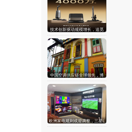
技术创新驱动规模增长，追觅
清洁电器全球累计出货量破40
00万台
其
中国空调供应链全球领先，博
世为何选择印度建出口基地？
欧洲家电规则或迎调整，三星L
G联手背后，中国企业如何应