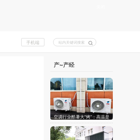
关闭
手机端
站内关键词搜索
产~产经
空调行业酷暑大“烤”：高温是
试金石，更拼长期主义