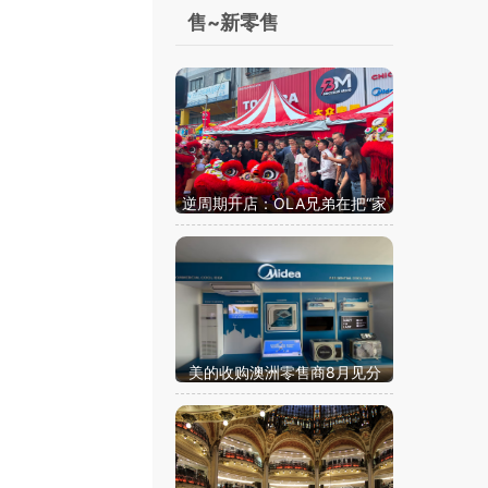
对？
售~新零售
逆周期开店：OLA兄弟在把“家
电零售”重新拆一遍
美的收购澳洲零售商8月见分
晓：这场海外布局大考或成分
水岭
分
有