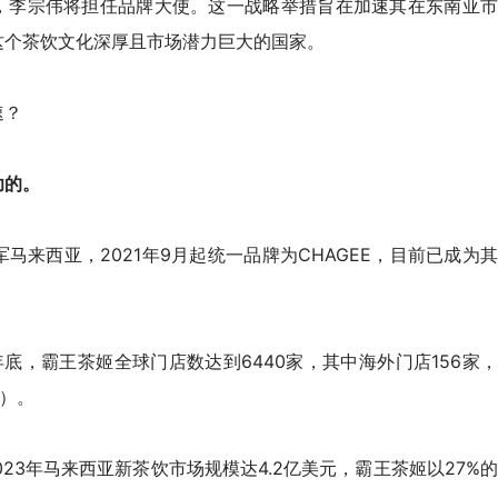
，李宗伟将担任品牌大使。这一战略举措旨在加速其在东南亚市
这个茶饮文化深厚且市场潜力巨大的国家。
速？
功的。
军马来西亚
，2021年9月起统一品牌为CHAGEE，目前已成为
年底，霸王茶姬全球门店数达到6440家，其中海外门店156家，
家）。
，2023年马来西亚新茶饮市场规模达4.2亿美元，霸王茶姬以27%的