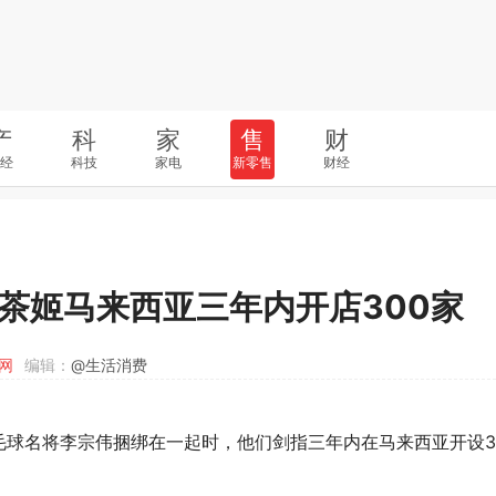
产
科
家
售
财
经
科技
家电
新零售
财经
王茶姬马来西亚三年内开店300家
网
编辑：
@生活消费
毛球名将李宗伟捆绑在一起时，他们剑指三年内
在
马来西亚
开设3