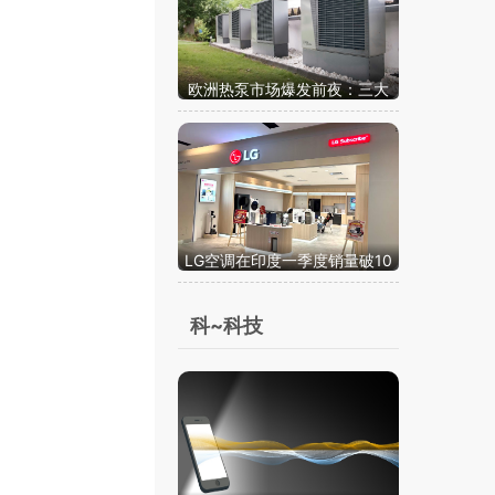
C
欧洲热泵市场爆发前夜：三大
条件改善，行业年增长率有望
达20%
LG空调在印度一季度销量破10
0万台 扩张节奏正在加快
科~科技