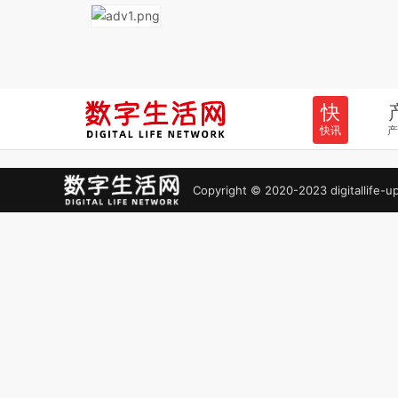
快
快讯
产
Copyright © 2020-2023 digitall