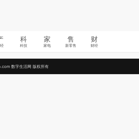
产
科
家
售
财
经
科技
家电
新零售
财经
ife-up.com 数字生活网 版权所有